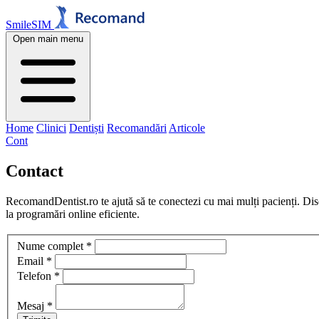
SmileSIM
Open main menu
Home
Clinici
Dentiști
Recomandări
Articole
Cont
Contact
RecomandDentist.ro te ajută să te conectezi cu mai mulți pacienți. Discu
la programări online eficiente.
Nume complet
*
Email
*
Telefon
*
Mesaj
*