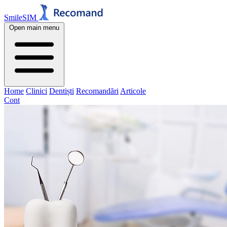
SmileSIM
Open main menu
Home
Clinici
Dentiști
Recomandări
Articole
Cont