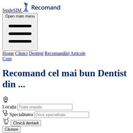
SmileSIM
Open main menu
Home
Clinici
Dentiști
Recomandări
Articole
Cont
Recomand cel mai bun Dentist
din ...
Locația
Specialitatea
Clinică dentară
Căutare