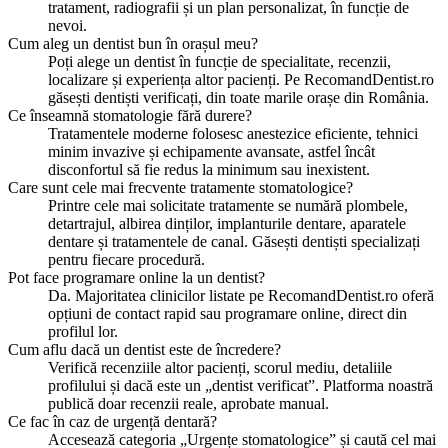
tratament, radiografii și un plan personalizat, în funcție de
nevoi.
Cum aleg un dentist bun în orașul meu?
Poți alege un dentist în funcție de specialitate, recenzii,
localizare și experiența altor pacienți. Pe RecomandDentist.ro
găsești dentiști verificați, din toate marile orașe din România.
Ce înseamnă stomatologie fără durere?
Tratamentele moderne folosesc anestezice eficiente, tehnici
minim invazive și echipamente avansate, astfel încât
disconfortul să fie redus la minimum sau inexistent.
Care sunt cele mai frecvente tratamente stomatologice?
Printre cele mai solicitate tratamente se numără plombele,
detartrajul, albirea dinților, implanturile dentare, aparatele
dentare și tratamentele de canal. Găsești dentiști specializați
pentru fiecare procedură.
Pot face programare online la un dentist?
Da. Majoritatea clinicilor listate pe RecomandDentist.ro oferă
opțiuni de contact rapid sau programare online, direct din
profilul lor.
Cum aflu dacă un dentist este de încredere?
Verifică recenziile altor pacienți, scorul mediu, detaliile
profilului și dacă este un „dentist verificat”. Platforma noastră
publică doar recenzii reale, aprobate manual.
Ce fac în caz de urgență dentară?
Accesează categoria „Urgențe stomatologice” și caută cel mai