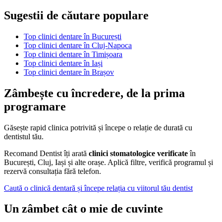
Sugestii de căutare populare
Top clinici dentare în București
Top clinici dentare în Cluj-Napoca
Top clinici dentare în Timișoara
Top clinici dentare în Iași
Top clinici dentare în Brașov
Zâmbește cu încredere, de la prima
programare
Găsește rapid clinica potrivită și începe o relație de durată cu
dentistul tău.
Recomand Dentist îți arată
clinici stomatologice verificate
în
București, Cluj, Iași și alte orașe. Aplică filtre, verifică programul și
rezervă consultația fără telefon.
Caută o clinică dentară și începe relația cu viitorul tău dentist
Un zâmbet cât o mie de cuvinte