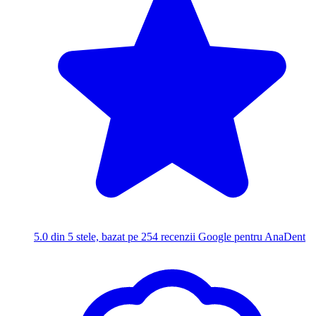
5.0
din 5 stele, bazat pe 254 recenzii Google pentru AnaDent