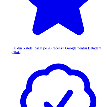
5.0
din 5 stele, bazat pe 95 recenzii Google pentru Betadent
Clinic