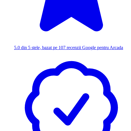
5.0
din 5 stele, bazat pe 107 recenzii Google pentru Arcada