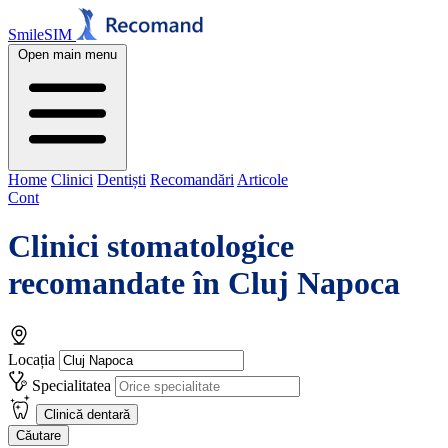
SmileSIM
Open main menu
Home
Clinici
Dentiști
Recomandări
Articole
Cont
Clinici stomatologice
recomandate în
Cluj Napoca
Locația
Specialitatea
Clinică dentară
Căutare