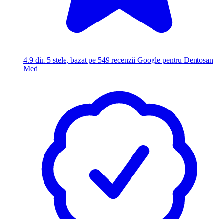
4.9
din 5 stele, bazat pe 549 recenzii Google pentru Dentosan
Med