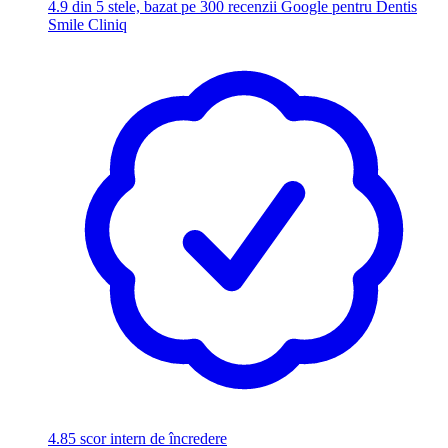
4.9
din 5 stele, bazat pe 300 recenzii Google pentru Dentis
Smile Cliniq
4.85
scor intern de încredere