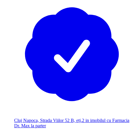
Cluj Napoca, Strada Viilor 52 B, etj.2 in imobilul cu Farmacia
Dr. Max la parter