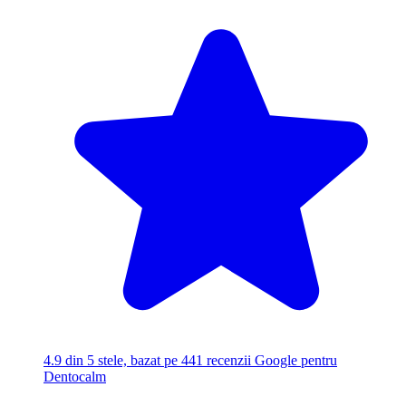
4.9
din 5 stele, bazat pe 441 recenzii Google pentru
Dentocalm