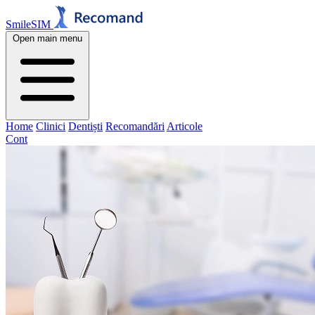
SmileSIM
Open main menu
Home
Clinici
Dentiști
Recomandări
Articole
Cont