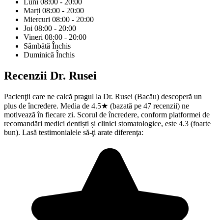
Luni
08:00 - 20:00
Marți
08:00 - 20:00
Miercuri
08:00 - 20:00
Joi
08:00 - 20:00
Vineri
08:00 - 20:00
Sâmbătă
Închis
Duminică
Închis
Recenzii
Dr. Rusei
Pacienţii care ne calcă pragul la Dr. Rusei (Bacău) descoperă un
plus de încredere. Media de 4.5★ (bazată pe 47 recenzii) ne
motivează în fiecare zi. Scorul de încredere, conform platformei de
recomandări medici dentiști și clinici stomatologice, este 4.3 (foarte
bun). Lasă testimonialele să-ţi arate diferenţa: