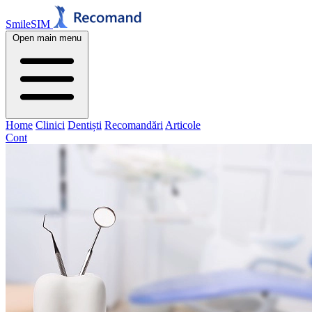
SmileSIM
Open main menu
Home
Clinici
Dentiști
Recomandări
Articole
Cont