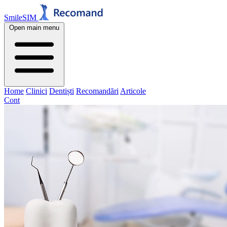
SmileSIM
Open main menu
Home
Clinici
Dentiști
Recomandări
Articole
Cont