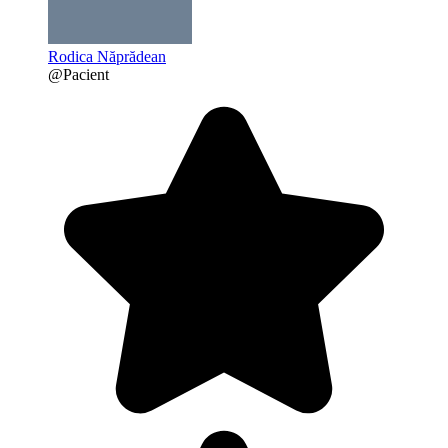
Rodica Năprădean
@Pacient