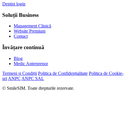
Dentist login
Soluții Business
Management Clinică
Website Premium
Contact
Învățare continuă
Blog
Medic Antreprenor
Termeni și Condiții
Politica de Confidențialitate
Politica de Cookie-
uri
ANPC
ANPC SAL
© SmileSIM. Toate drepturile rezervate.