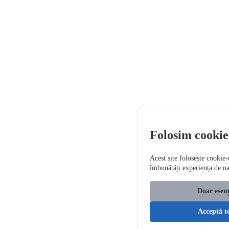
Folosim cookie
Acest site folosește cookie-
îmbunătăți experiența de n
Doar esenț
Acceptă t