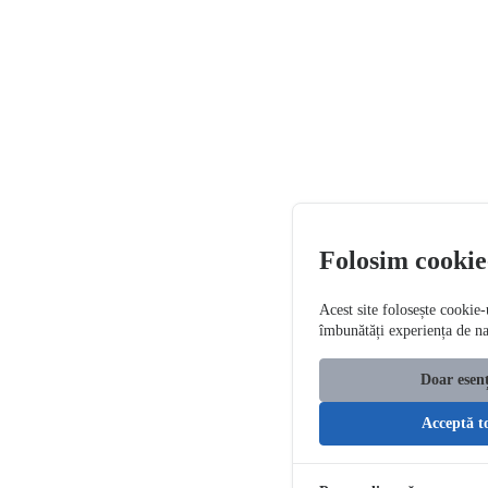
Folosim cookie
Acest site folosește cookie-
îmbunătăți experiența de n
Doar esenț
Acceptă t