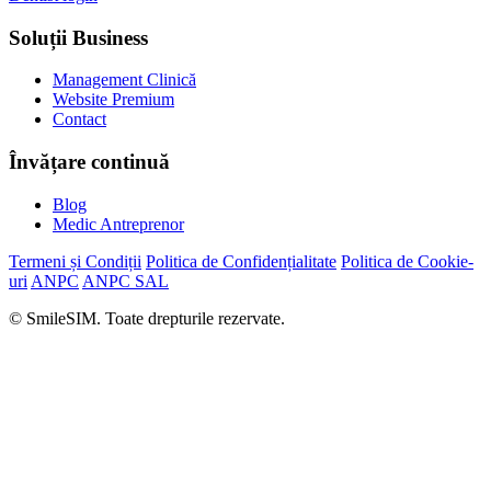
Soluții Business
Management Clinică
Website Premium
Contact
Învățare continuă
Blog
Medic Antreprenor
Termeni și Condiții
Politica de Confidențialitate
Politica de Cookie-
uri
ANPC
ANPC SAL
© SmileSIM. Toate drepturile rezervate.