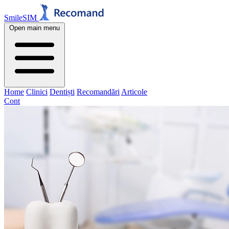
SmileSIM
Open main menu
Home
Clinici
Dentiști
Recomandări
Articole
Cont