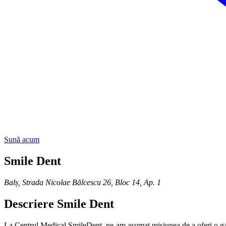
Sună acum
Smile Dent
Balș
,
Strada Nicolae Bălcescu 26, Bloc 14, Ap. 1
Descriere
Smile Dent
La Centrul Medical SmileDent, ne-am asumat misiunea de a oferi o gamă