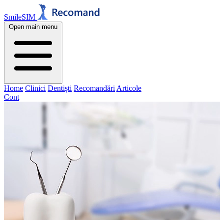
SmileSIM
Open main menu
Home
Clinici
Dentiști
Recomandări
Articole
Cont