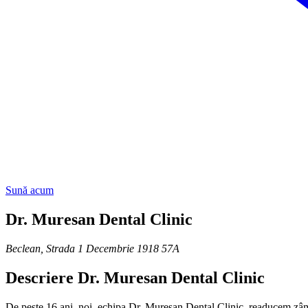
Sună acum
Dr. Muresan Dental Clinic
Beclean
,
Strada 1 Decembrie 1918 57A
Descriere
Dr. Muresan Dental Clinic
De peste 16 ani, noi, echipa Dr. Mureșan Dental Clinic, readucem zâmbe