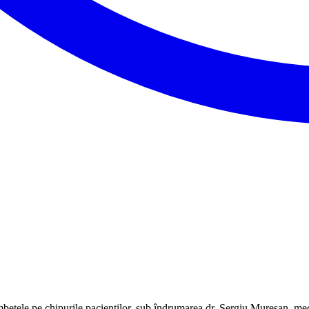
tele pe chipurile pacienților, sub îndrumarea dr. Sergiu Mureșan, medic 