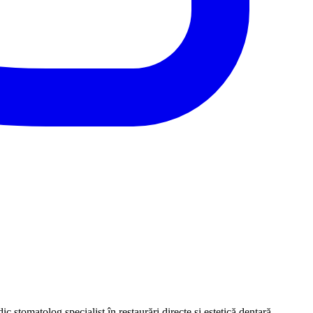
stomatolog specialist în restaurări directe și estetică dentară.