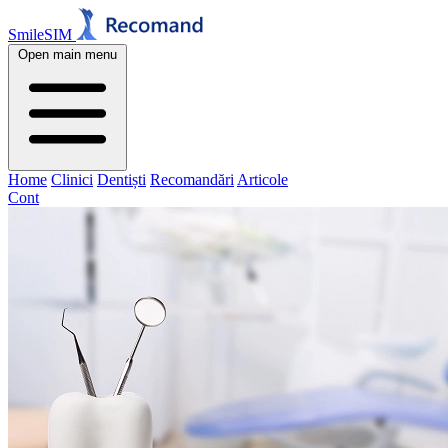
SmileSIM
Open main menu
Home
Clinici
Dentiști
Recomandări
Articole
Cont