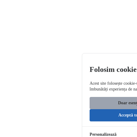
Folosim cookie
Acest site folosește cookie-
îmbunătăți experiența de n
Doar esenț
Acceptă t
Personalizează