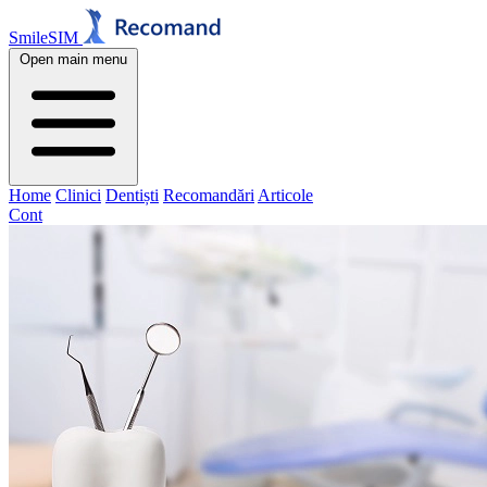
SmileSIM
Open main menu
Home
Clinici
Dentiști
Recomandări
Articole
Cont