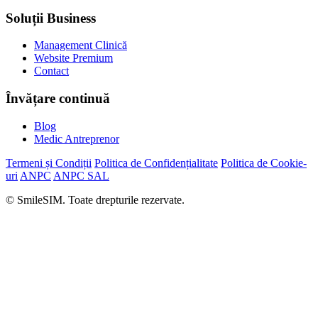
Soluții Business
Management Clinică
Website Premium
Contact
Învățare continuă
Blog
Medic Antreprenor
Termeni și Condiții
Politica de Confidențialitate
Politica de Cookie-
uri
ANPC
ANPC SAL
© SmileSIM. Toate drepturile rezervate.