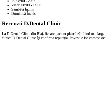
Joi
08:00 - 20:00
Vineri
08:00 - 14:00
Sâmbătă
Închis
Duminică
Închis
Recenzii
D.Dental Clinic
La D.Dental Clinic din Blaj, fiecare pacient pleacă zâmbind mai larg.
clinica D.Dental Clinic își confirmă reputația. Poveştile lor vorbesc de 