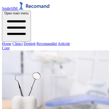
SmileSIM
Open main menu
Home
Clinici
Dentiști
Recomandări
Articole
Cont