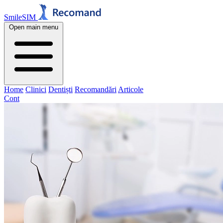
SmileSIM
Open main menu
Home
Clinici
Dentiști
Recomandări
Articole
Cont