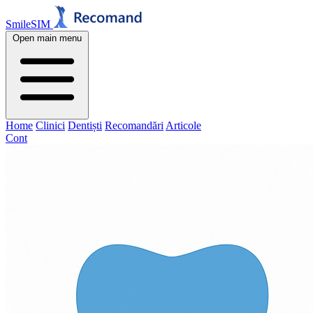
SmileSIM
Open main menu
Home
Clinici
Dentiști
Recomandări
Articole
Cont