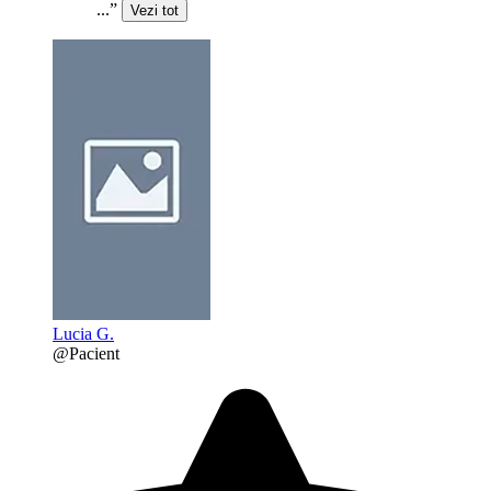
...”
Vezi tot
Lucia G.
@Pacient