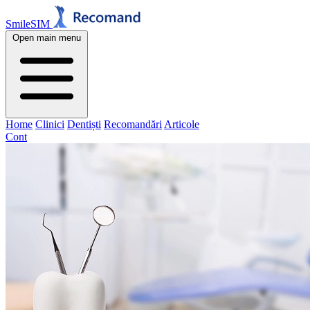
SmileSIM
Open main menu
Home
Clinici
Dentiști
Recomandări
Articole
Cont