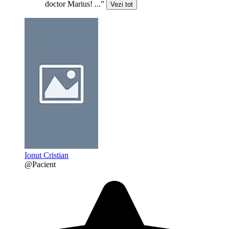
doctor Marius! ...”
Vezi tot
Ionut Cristian
@Pacient