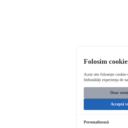
Folosim cookie
Acest site folosește cookie-
îmbunătăți experiența de n
Doar esenț
Acceptă t
Personalizează