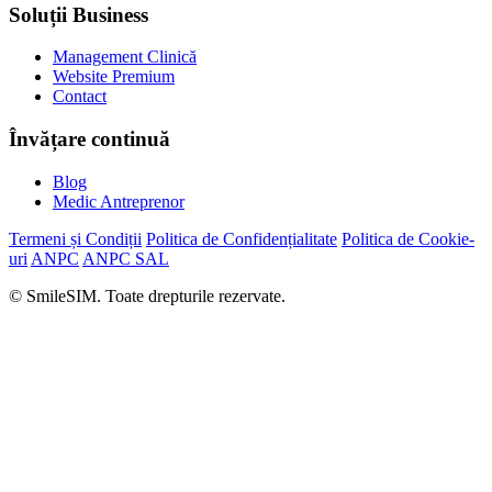
Soluții Business
Management Clinică
Website Premium
Contact
Învățare continuă
Blog
Medic Antreprenor
Termeni și Condiții
Politica de Confidențialitate
Politica de Cookie-
uri
ANPC
ANPC SAL
© SmileSIM. Toate drepturile rezervate.