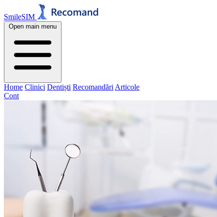
SmileSIM
Open main menu
Home
Clinici
Dentiști
Recomandări
Articole
Cont