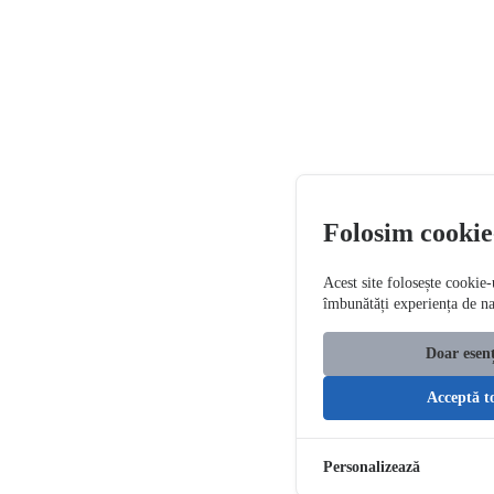
Folosim cookie
Acest site folosește cookie-
îmbunătăți experiența de n
Doar esenț
Acceptă t
Personalizează