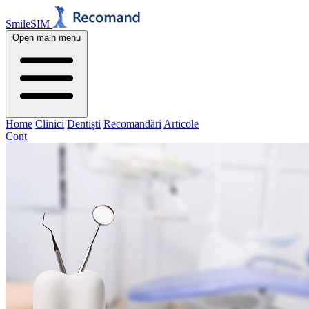
SmileSIM
Open main menu
Home
Clinici
Dentiști
Recomandări
Articole
Cont