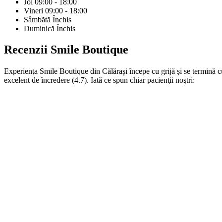
Joi
09:00 - 18:00
Vineri
09:00 - 18:00
Sâmbătă
Închis
Duminică
Închis
Recenzii
Smile Boutique
Experienţa Smile Boutique din Călărași începe cu grijă şi se termină c
excelent de încredere (4.7). Iată ce spun chiar pacienţii noştri: