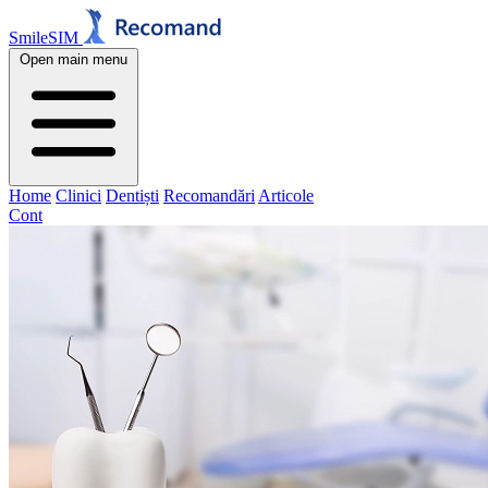
SmileSIM
Open main menu
Home
Clinici
Dentiști
Recomandări
Articole
Cont