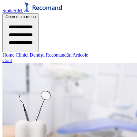
SmileSIM
Open main menu
Home
Clinici
Dentiști
Recomandări
Articole
Cont