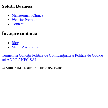
Soluții Business
Management Clinică
Website Premium
Contact
Învățare continuă
Blog
Medic Antreprenor
Termeni și Condiții
Politica de Confidențialitate
Politica de Cookie-
uri
ANPC
ANPC SAL
© SmileSIM. Toate drepturile rezervate.