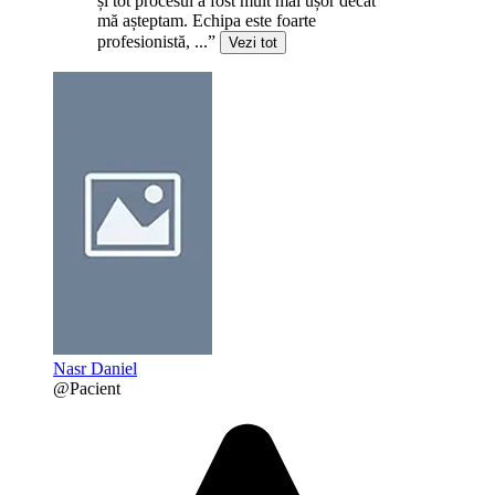
și tot procesul a fost mult mai ușor decât
mă așteptam. Echipa este foarte
profesionistă, ...”
Vezi tot
Nasr Daniel
@Pacient