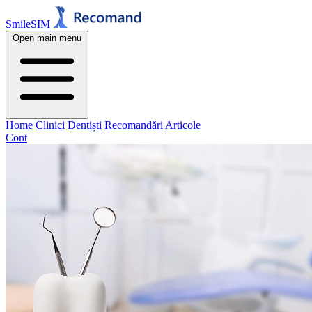
SmileSIM
Open main menu
Home
Clinici
Dentiști
Recomandări
Articole
Cont