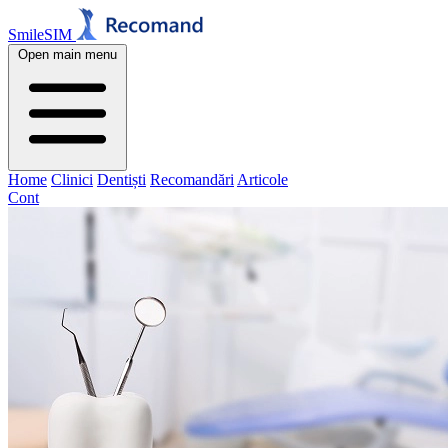
SmileSIM
Open main menu
Home
Clinici
Dentiști
Recomandări
Articole
Cont