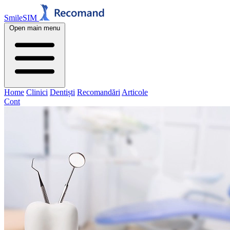
SmileSIM
Open main menu
Home
Clinici
Dentiști
Recomandări
Articole
Cont