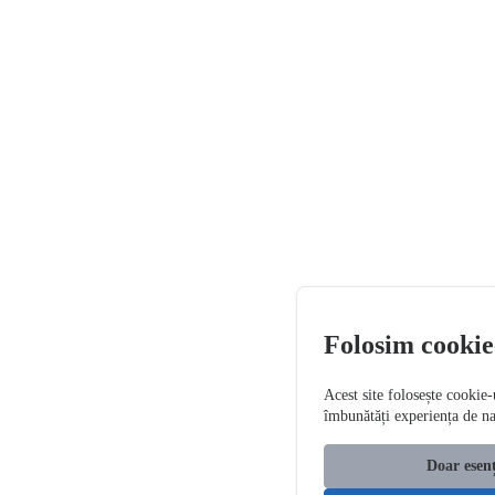
Folosim cookie
Acest site folosește cookie-
îmbunătăți experiența de n
Doar esenț