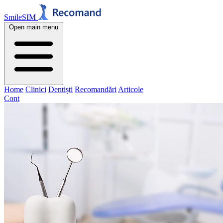
SmileSIM
Open main menu
Home
Clinici
Dentiști
Recomandări
Articole
Cont