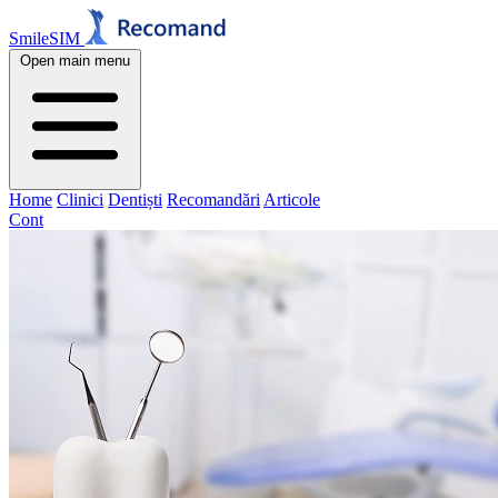
SmileSIM
Open main menu
Home
Clinici
Dentiști
Recomandări
Articole
Cont