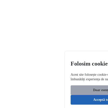
Folosim cookie
Acest site folosește cookie-
îmbunătăți experiența de n
Doar esenț
Acceptă t