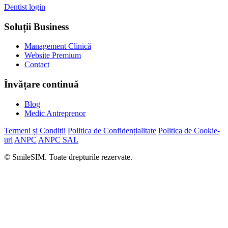
Dentist login
Soluții Business
Management Clinică
Website Premium
Contact
Învățare continuă
Blog
Medic Antreprenor
Termeni și Condiții
Politica de Confidențialitate
Politica de Cookie-
uri
ANPC
ANPC SAL
© SmileSIM. Toate drepturile rezervate.