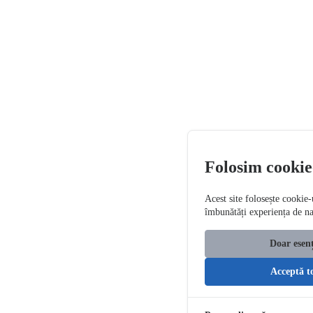
Folosim cookie
Acest site folosește cookie-
îmbunătăți experiența de n
Doar esenț
Acceptă t