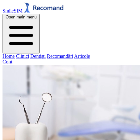
SmileSIM
Open main menu
Home
Clinici
Dentiști
Recomandări
Articole
Cont