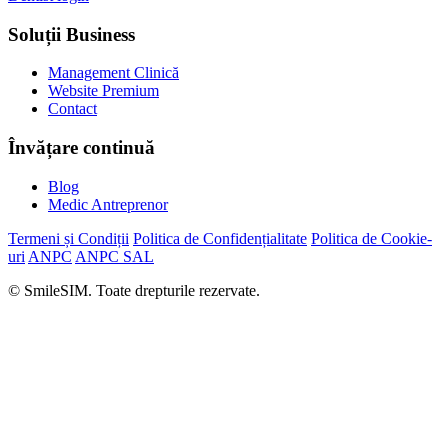
Soluții Business
Management Clinică
Website Premium
Contact
Învățare continuă
Blog
Medic Antreprenor
Termeni și Condiții
Politica de Confidențialitate
Politica de Cookie-
uri
ANPC
ANPC SAL
© SmileSIM. Toate drepturile rezervate.