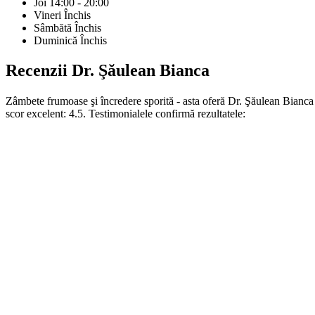
Joi
14:00 - 20:00
Vineri
Închis
Sâmbătă
Închis
Duminică
Închis
Recenzii
Dr. Şăulean Bianca
Zâmbete frumoase şi încredere sporită - asta oferă Dr. Şăulean Bianca
scor excelent: 4.5. Testimonialele confirmă rezultatele: