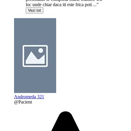
loc unde chiar daca iti este frica poti ...”
Vezi tot
Andromeda 321
@Pacient