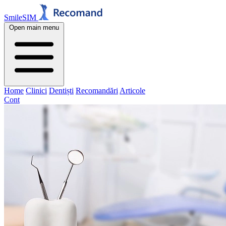
SmileSIM
Open main menu
Home
Clinici
Dentiști
Recomandări
Articole
Cont