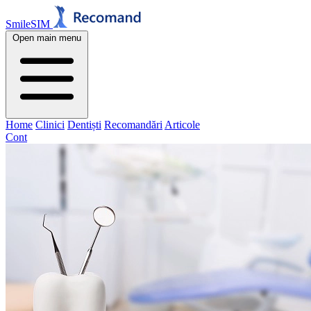
SmileSIM
Open main menu
Home
Clinici
Dentiști
Recomandări
Articole
Cont