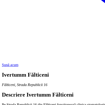
Sună acum
Ivertumm Fălticeni
Fălticeni
,
Strada Republicii 16
Descriere
Ivertumm Fălticeni
Pe Strada Republicii 16 din Fălticeni funcționează clinica stomatologi