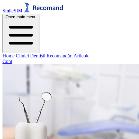
SmileSIM
Open main menu
Home
Clinici
Dentiști
Recomandări
Articole
Cont