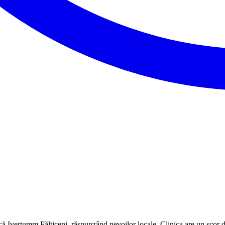
că Ivertumm Fălticeni, răspunzând nevoilor locale. Clinica are un scor 