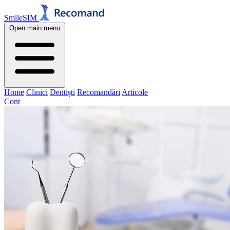
SmileSIM
Open main menu
Home
Clinici
Dentiști
Recomandări
Articole
Cont