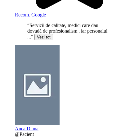
Recom. Google
“Servicii de calitate, medici care dau
dovadă de profesionalism , iar personalul
...”
Vezi tot
Anca Diana
@Pacient