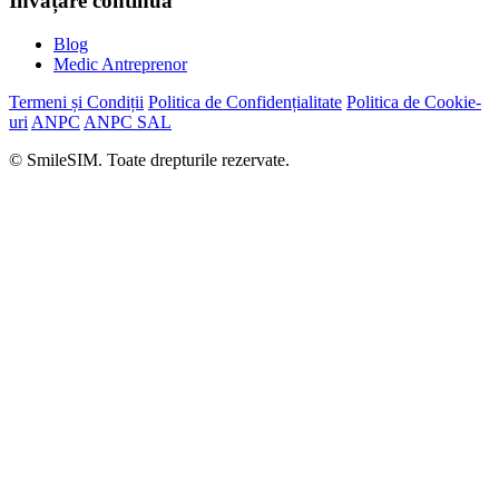
Învățare continuă
Blog
Medic Antreprenor
Termeni și Condiții
Politica de Confidențialitate
Politica de Cookie-
uri
ANPC
ANPC SAL
© SmileSIM. Toate drepturile rezervate.