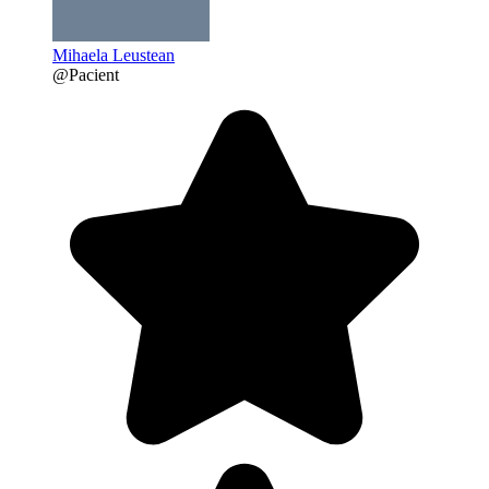
Mihaela Leustean
@Pacient