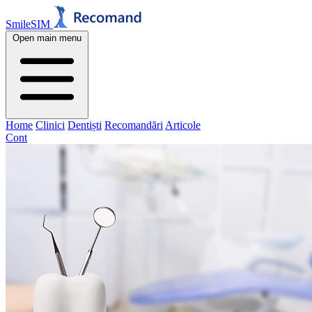
SmileSIM
Open main menu
Home
Clinici
Dentiști
Recomandări
Articole
Cont