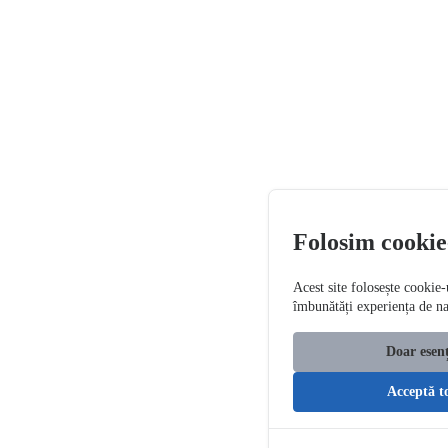
Folosim cookie
Acest site folosește cookie-
îmbunătăți experiența de n
Doar esenț
Acceptă t