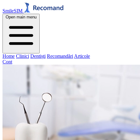
SmileSIM
Open main menu
Home
Clinici
Dentiști
Recomandări
Articole
Cont