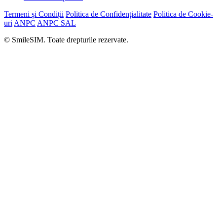
Termeni și Condiții
Politica de Confidențialitate
Politica de Cookie-
uri
ANPC
ANPC SAL
© SmileSIM. Toate drepturile rezervate.