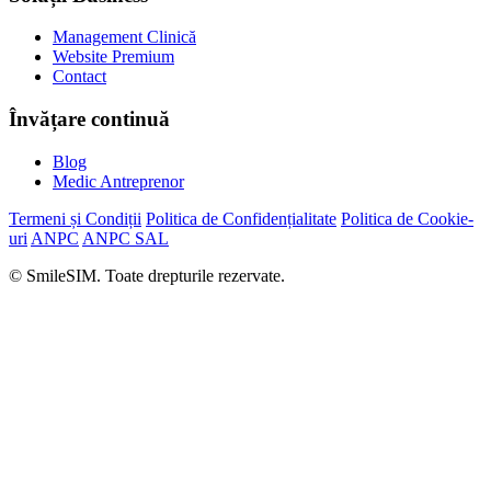
Management Clinică
Website Premium
Contact
Învățare continuă
Blog
Medic Antreprenor
Termeni și Condiții
Politica de Confidențialitate
Politica de Cookie-
uri
ANPC
ANPC SAL
© SmileSIM. Toate drepturile rezervate.