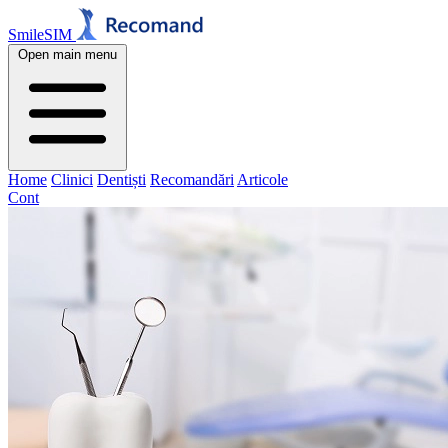
SmileSIM
Open main menu
Home
Clinici
Dentiști
Recomandări
Articole
Cont