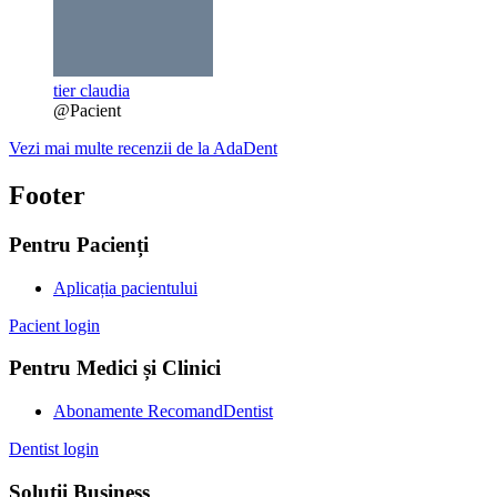
tier claudia
@Pacient
Vezi mai multe recenzii de la AdaDent
Footer
Pentru Pacienți
Aplicația pacientului
Pacient login
Pentru Medici și Clinici
Abonamente RecomandDentist
Dentist login
Soluții Business