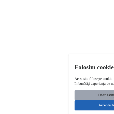
Folosim cookie
Acest site folosește cookie-
îmbunătăți experiența de n
Doar esenț
Acceptă t