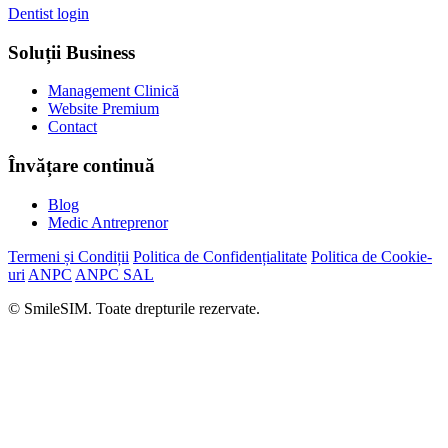
Dentist login
Soluții Business
Management Clinică
Website Premium
Contact
Învățare continuă
Blog
Medic Antreprenor
Termeni și Condiții
Politica de Confidențialitate
Politica de Cookie-
uri
ANPC
ANPC SAL
© SmileSIM. Toate drepturile rezervate.