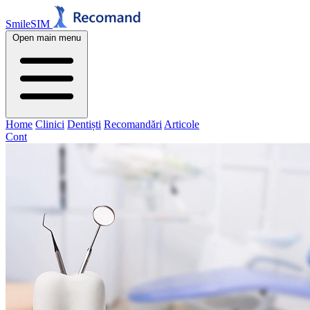
SmileSIM
Open main menu
Home
Clinici
Dentiști
Recomandări
Articole
Cont