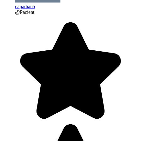
capadiana
@Pacient