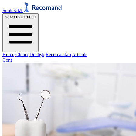
SmileSIM
Open main menu
Home
Clinici
Dentiști
Recomandări
Articole
Cont