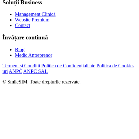
Soluții Business
Management Clinică
Website Premium
Contact
Învățare continuă
Blog
Medic Antreprenor
Termeni și Condiții
Politica de Confidențialitate
Politica de Cookie-
uri
ANPC
ANPC SAL
© SmileSIM. Toate drepturile rezervate.