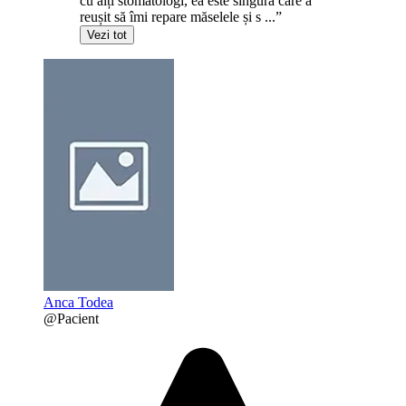
cu alți stomatologi, ea este singura care a
reușit să îmi repare măselele și s ...”
Vezi tot
Anca Todea
@Pacient