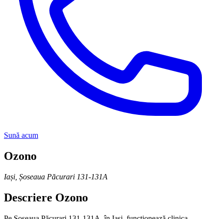
Sună acum
Ozono
Iași
,
Șoseaua Păcurari 131-131A
Descriere
Ozono
Pe Șoseaua Păcurari 131-131A, în Iași, funcționează clinica