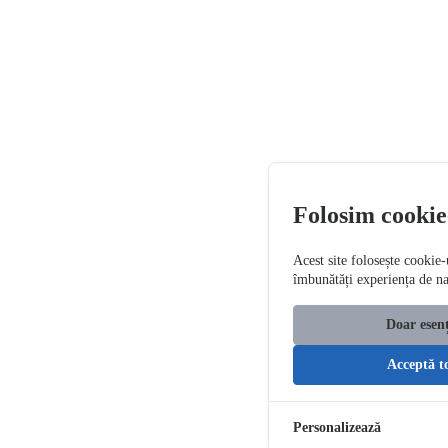
Folosim cookie
Acest site folosește cookie-
îmbunătăți experiența de n
Doar esenț
Acceptă t
Personalizează