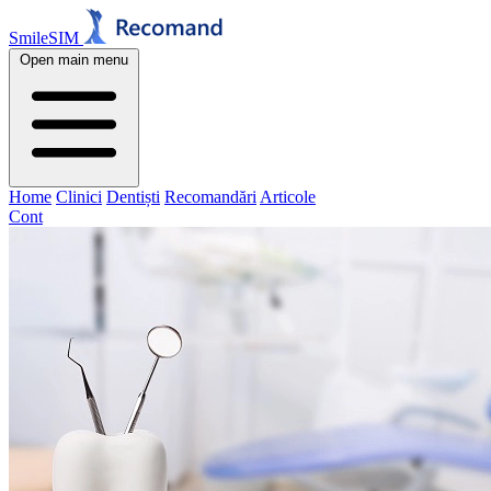
SmileSIM
Open main menu
Home
Clinici
Dentiști
Recomandări
Articole
Cont