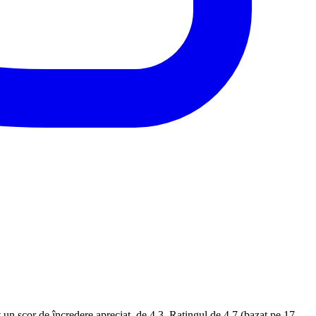
t un scor de încredere apreciat, de 4.3. Ratingul de 4.7 (bazat pe 17