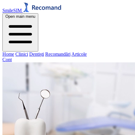
SmileSIM
Open main menu
Home
Clinici
Dentiști
Recomandări
Articole
Cont