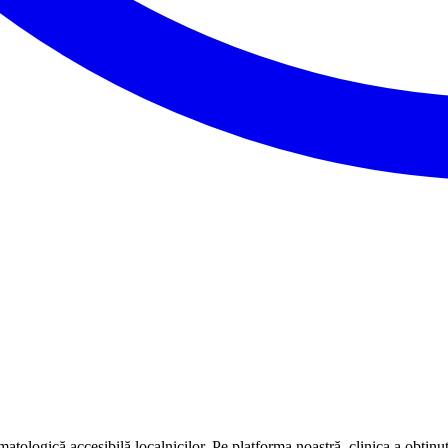
atologică accesibilă localnicilor. Pe platforma noastră, clinica a obținu