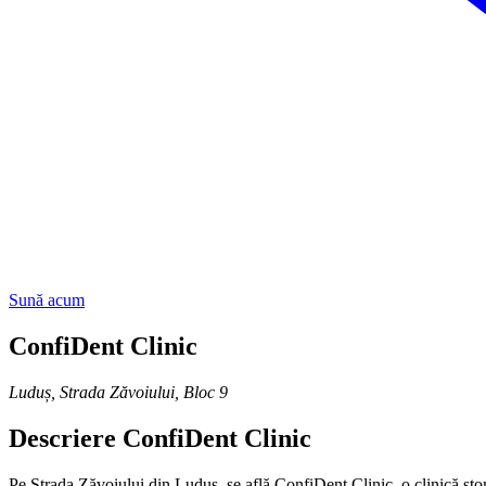
Sună acum
ConfiDent Clinic
Luduș
,
Strada Zăvoiului, Bloc 9
Descriere
ConfiDent Clinic
Pe Strada Zăvoiului din Luduș, se află ConfiDent Clinic, o clinică stom