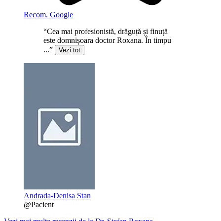
Recom. Google
“Cea mai profesionistă, drăguță și finuță
este domnișoara doctor Roxana. În timpu
...”
Vezi tot
Andrada-Denisa Stan
@Pacient