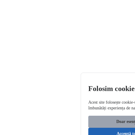
Folosim cookie
Acest site folosește cookie-
îmbunătăți experiența de n
Doar esenț
Acceptă t