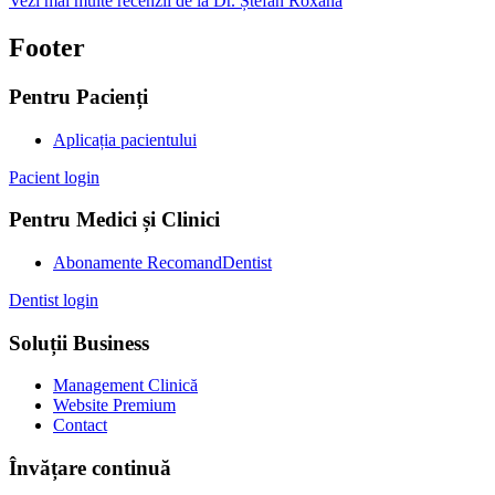
Vezi mai multe recenzii de la Dr. Ștefan Roxana
Footer
Pentru Pacienți
Aplicația pacientului
Pacient login
Pentru Medici și Clinici
Abonamente RecomandDentist
Dentist login
Soluții Business
Management Clinică
Website Premium
Contact
Învățare continuă