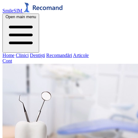
SmileSIM
Open main menu
Home
Clinici
Dentiști
Recomandări
Articole
Cont