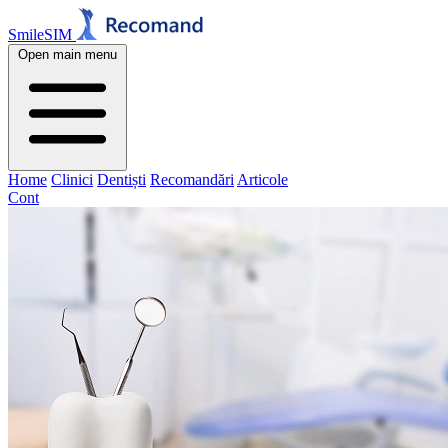
SmileSIM
Open main menu
Home
Clinici
Dentiști
Recomandări
Articole
Cont