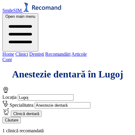
SmileSIM
Open main menu
Home
Clinici
Dentiști
Recomandări
Articole
Cont
Anestezie dentară în Lugoj
Locația
Specialitatea
Clinică dentară
Căutare
1 clinică recomandată