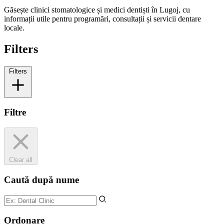
Găsește clinici stomatologice și medici dentiști în Lugoj, cu
informații utile pentru programări, consultații și servicii dentare
locale.
Filters
Filters
Filtre
Clear all
Caută după nume
Ordonare