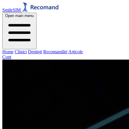
SmileSIM
Open main menu
Home
Clinici
Dentiști
Recomandări
Articole
Cont