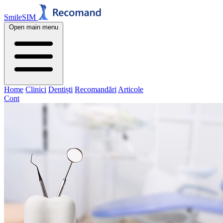
SmileSIM
Open main menu
Home
Clinici
Dentiști
Recomandări
Articole
Cont