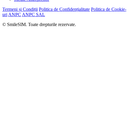
Termeni și Condiții
Politica de Confidențialitate
Politica de Cookie-
uri
ANPC
ANPC SAL
© SmileSIM. Toate drepturile rezervate.