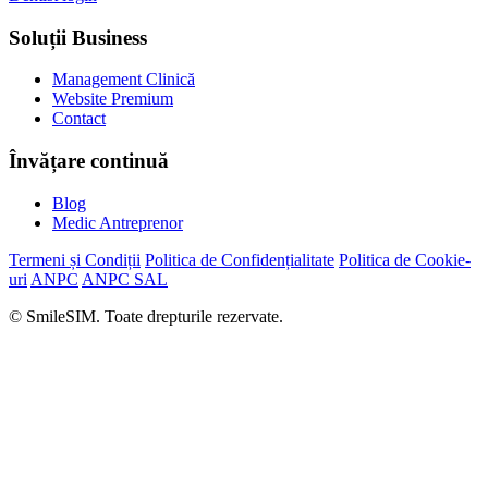
Soluții Business
Management Clinică
Website Premium
Contact
Învățare continuă
Blog
Medic Antreprenor
Termeni și Condiții
Politica de Confidențialitate
Politica de Cookie-
uri
ANPC
ANPC SAL
© SmileSIM. Toate drepturile rezervate.