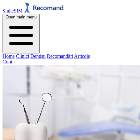
SmileSIM
Open main menu
Home
Clinici
Dentiști
Recomandări
Articole
Cont