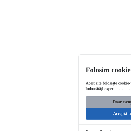
Folosim cookie
Acest site folosește cookie-
îmbunătăți experiența de n
Doar esenț
Acceptă t