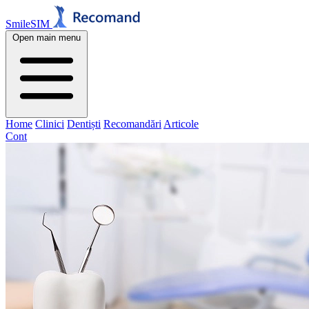
SmileSIM
Open main menu
Home
Clinici
Dentiști
Recomandări
Articole
Cont