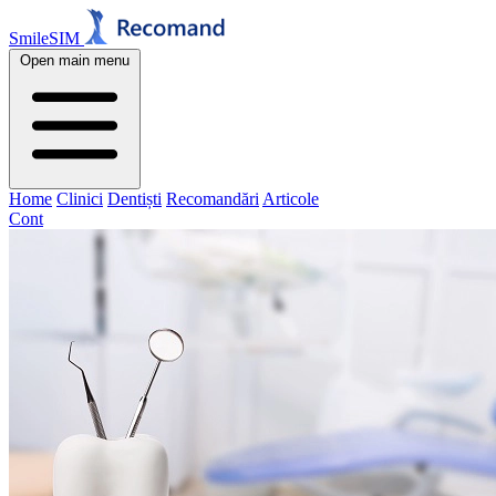
SmileSIM
Open main menu
Home
Clinici
Dentiști
Recomandări
Articole
Cont