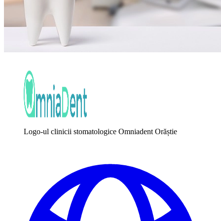
Logo-ul clinicii stomatologice Omniadent Orăștie