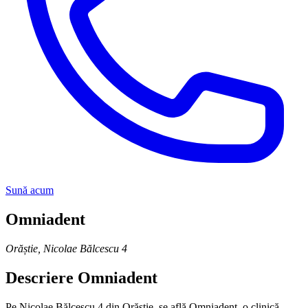
Sună acum
Omniadent
Orăștie
,
Nicolae Bălcescu 4
Descriere
Omniadent
Pe Nicolae Bălcescu 4 din Orăștie, se află Omniadent, o clinică