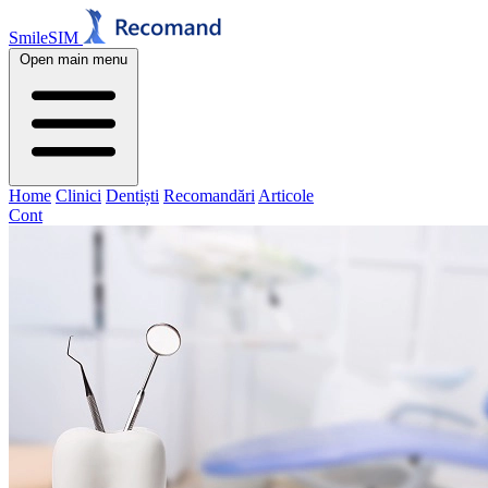
SmileSIM
Open main menu
Home
Clinici
Dentiști
Recomandări
Articole
Cont