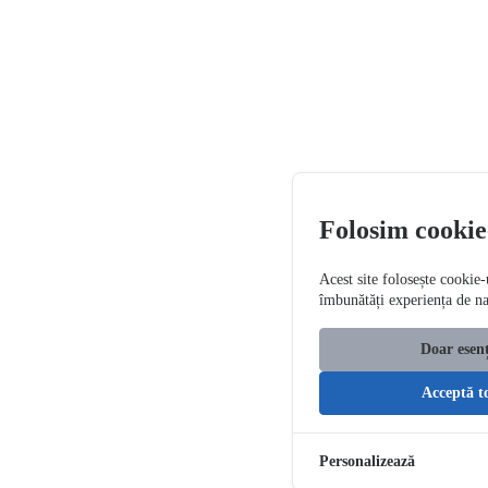
Folosim cookie
Acest site folosește cookie-
îmbunătăți experiența de n
Doar esenț
Acceptă t
Personalizează