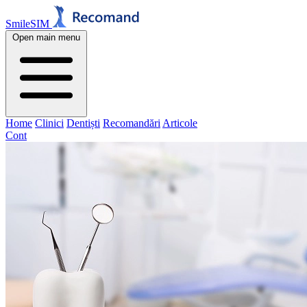
SmileSIM
Open main menu
Home
Clinici
Dentiști
Recomandări
Articole
Cont