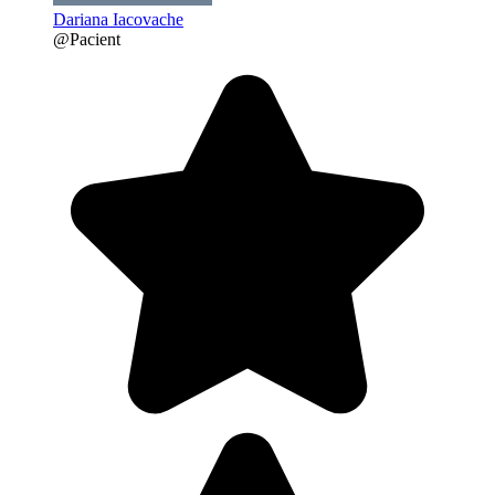
Dariana Iacovache
@Pacient