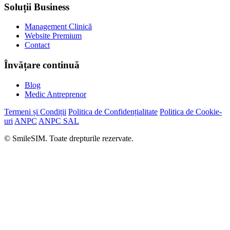
Soluții Business
Management Clinică
Website Premium
Contact
Învățare continuă
Blog
Medic Antreprenor
Termeni și Condiții
Politica de Confidențialitate
Politica de Cookie-
uri
ANPC
ANPC SAL
© SmileSIM. Toate drepturile rezervate.