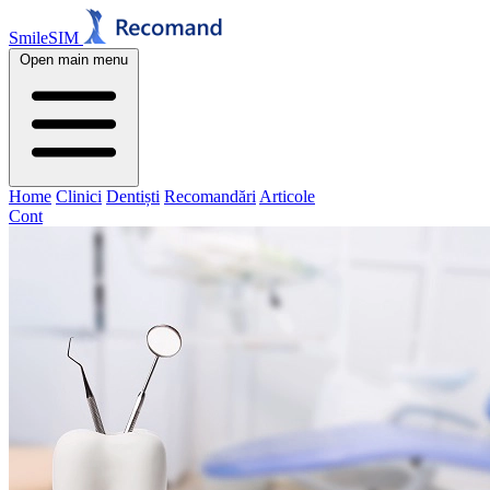
SmileSIM
Open main menu
Home
Clinici
Dentiști
Recomandări
Articole
Cont