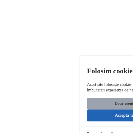
Folosim cookie
Acest site folosește cookie-
îmbunătăți experiența de n
Doar esenț
Acceptă t