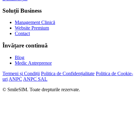
Soluții Business
Management Clinică
Website Premium
Contact
Învățare continuă
Blog
Medic Antreprenor
Termeni și Condiții
Politica de Confidențialitate
Politica de Cookie-
uri
ANPC
ANPC SAL
© SmileSIM. Toate drepturile rezervate.