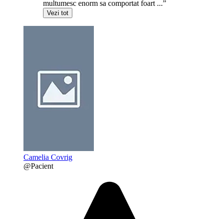
multumesc enorm sa comportat foart ...”
Vezi tot
Camelia Covrig
@Pacient