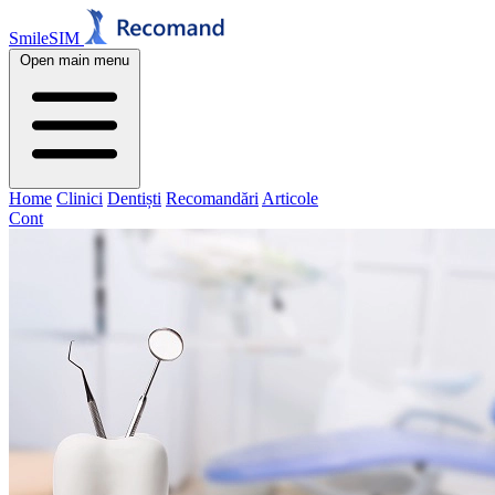
SmileSIM
Open main menu
Home
Clinici
Dentiști
Recomandări
Articole
Cont