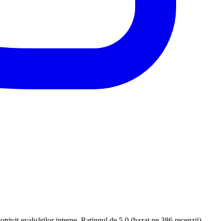
trivit evaluărilor interne. Ratingul de 5.0 (bazat pe 386 recenzii)