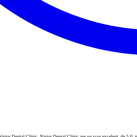
istor Dental Clinic. Nistor Dental Clinic are un scor excelent, de 5.0, po