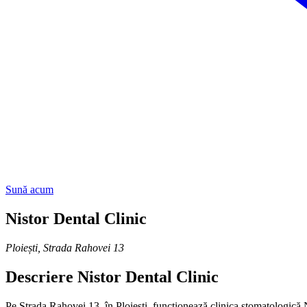
Sună acum
Nistor Dental Clinic
Ploiești
,
Strada Rahovei 13
Descriere
Nistor Dental Clinic
Pe Strada Rahovei 13, în Ploiești, funcționează clinica stomatologică N